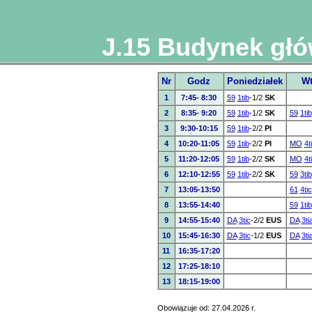
J.15 Budynek głó
Nr
Godz
Poniedziałek
Wt
1
7:45- 8:30
59
1tib
-1/2
SK
2
8:35- 9:20
59
1tib
-1/2
SK
59
1tib
3
9:30-10:15
59
1tib
-2/2
PI
4
10:20-11:05
59
1tib
-2/2
PI
MO
4t
5
11:20-12:05
59
1tib
-2/2
SK
MO
4t
6
12:10-12:55
59
1tib
-2/2
SK
59
3tib
7
13:05-13:50
61
4tic
8
13:55-14:40
59
1tib
9
14:55-15:40
DA
3tic
-2/2
EUS
DA
3ti
10
15:45-16:30
DA
3tic
-1/2
EUS
DA
3ti
11
16:35-17:20
12
17:25-18:10
13
18:15-19:00
Obowiązuje od: 27.04.2026 r.